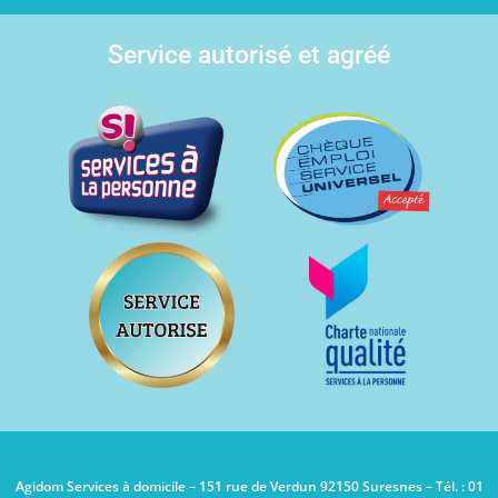
Service autorisé et agréé
Agidom Services à domicile – 151 rue de Verdun 92150 Suresnes – Tél. : 01