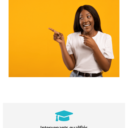
intervenant
Nous avons la personne
qu'il vous faut !
Contactez-nous
Je cherche un
emploi
Vous faites le plus beau
métier du monde !
Intervenants qualifiés