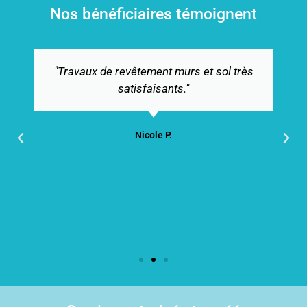
Nos bénéficiaires témoignent
 et sol très
"Je suis ravie des travaux effect
bravo et merci beaucoup Agidom. 
aussi pour l’accueil souriant de
collaboratrices qui gèrent très b
l’organisation et la comptabilité. J
heureuse de vous connaitre."
Ettevy J.