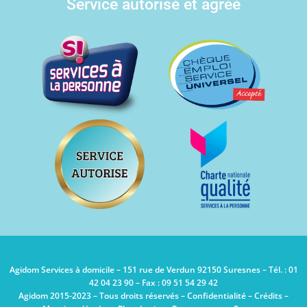
Service autorisé et agréé
Agidom Services à domicile – 151 rue de Verdun 92150 Suresnes – Tél. : 01
42 04 23 90 – Fax : 09 51 54 29 42
Agidom 2015-2023 – Tous droits réservés –
Confidentialité
–
Crédits
–