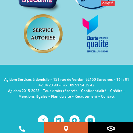
Agidom Services à domicile – 151 rue de Verdun 92150 Suresnes – Tél. : 01
42 04 23 90 – Fax : 09 51 54 29 42
Agidom 2015-2023 – Tous droits réservés –
Confidentialité
–
Crédits
–
Mentions légales
–
Plan du site
–
Recrutement
–
Contact