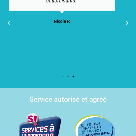
bravo et merci beaucoup Agidom. 
aussi pour l’accueil souriant de
collaboratrices qui gèrent très b
l’organisation et la comptabilité. J
heureuse de vous connaitre."
Ettevy J.
Service autorisé et agréé